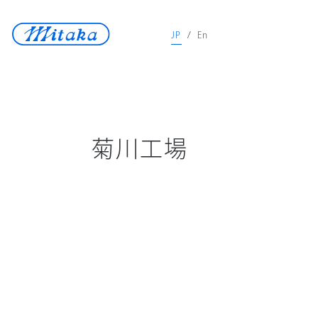
JP
/
En
JP
/
En
天体望遠鏡
医療機器
菊川工場
測定機器
宇宙開発
再生可能エネルギ
ロストワックス
ニュース