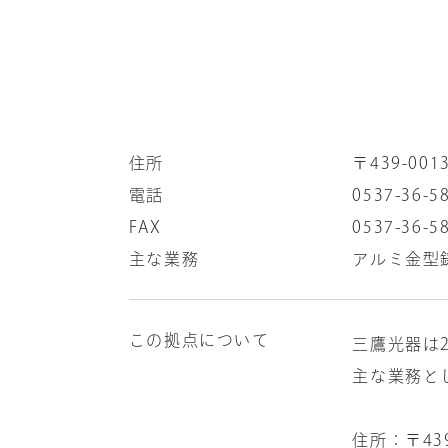
住所
〒439-00
電話
0537-36-5
FAX
0537-36-5
主な業務
アルミ金型
この拠点について
三鷹光器は
主な業務と
住所：〒
4