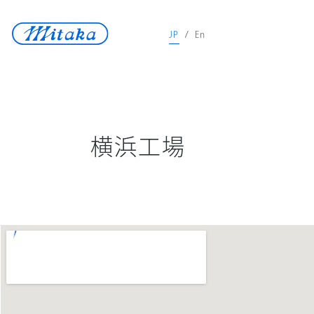
JP
/
En
JP
/
En
天体望遠鏡
医療機器
横浜工場
測定機器
宇宙開発
再生可能エネルギ
ロストワックス
ニュース