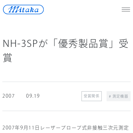
JP
/
En
NH-3SPが「優秀製品賞」受
天体望遠鏡
賞
医療機器
測定機器
宇宙開発
2007
09.19
再生可能エネルギー
受賞関係
# 測定機器
ロストワックス
2007年9月11日レーザープローブ式非接触三次元測定
ニュース