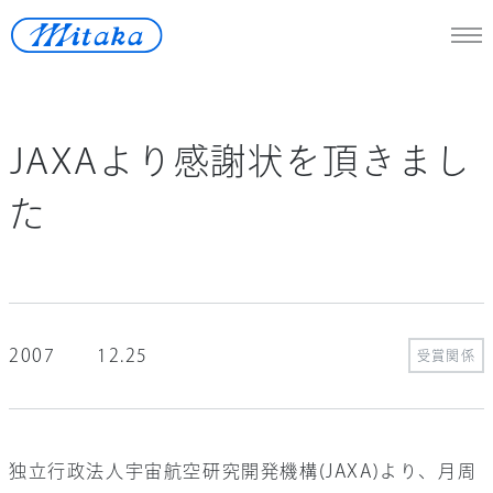
JP
/
En
JAXAより感謝状を頂きまし
天体望遠鏡
た
医療機器
測定機器
宇宙開発
2007
12.25
再生可能エネルギー
受賞関係
ロストワックス
独立行政法人宇宙航空研究開発機構(JAXA)より、月周
ニュース