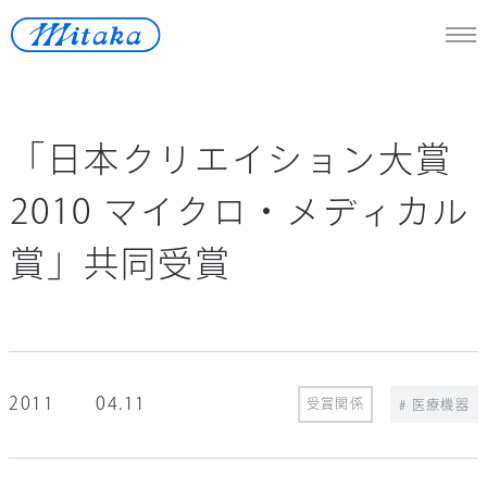
JP
/
En
「日本クリエイション大賞
天体望遠鏡
2010 マイクロ・メディカル
医療機器
賞」共同受賞
測定機器
宇宙開発
再生可能エネルギー
ロストワックス
2011
04.11
受賞関係
# 医療機器
ニュース