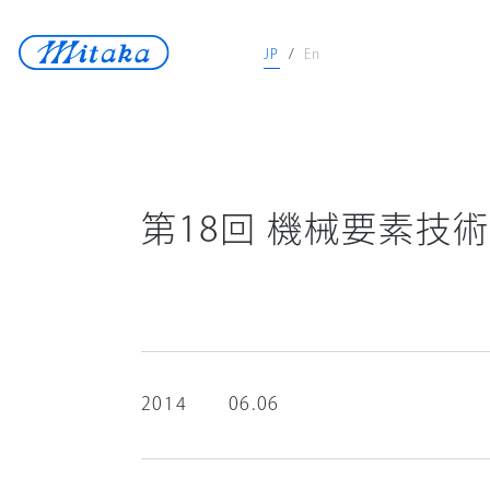
JP
/
En
JP
/
En
天体望遠鏡
医療機器
第18回 機械要素技術
測定機器
宇宙開発
再生可能エネルギ
ロストワックス
2014
06.06
ニュース