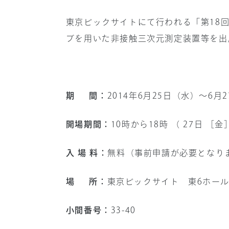
お問い合わせ
会社情報
東京ビックサイトにて行われる「第18回
採用情報
ブを用いた非接触三次元測定装置等を出
サイト内検索
期 間：
2014年6月25日（水）～6月
開場期間：
10時から18時 （ 27日 ［
入 場 料：
無料（事前申請が必要となり
場 所：
東京ビックサイト 東6ホー
小間番号：
33-40