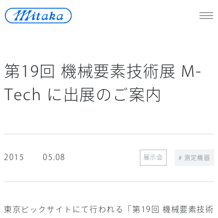
JP
/
En
第19回 機械要素技術展 M-
天体望遠鏡
Tech に出展のご案内
医療機器
測定機器
宇宙開発
2015
05.08
再生可能エネルギー
展示会
# 測定機器
ロストワックス
東京ビックサイトにて行われる「第19回 機械要素技術
ニュース