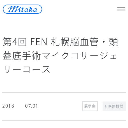
JP
/
En
第4回 FEN 札幌脳血管・頭
天体望遠鏡
蓋底手術マイクロサージェ
医療機器
リーコース
測定機器
宇宙開発
再生可能エネルギー
ロストワックス
2018
07.01
展示会
# 医療機器
ニュース