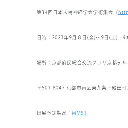
お問い合わせ
会社情報
第
34
回日本末梢神経学会学術集会（
htt
採用情報
日時：
2023
年
9
月８日
(
金
)
～
9
日
(
土
)
9
サイト内検索
場所：京都府民総合交流プラザ京都テル
〒
601-8047
京都市南区東九条下殿田町
出展予定製品：
MM51