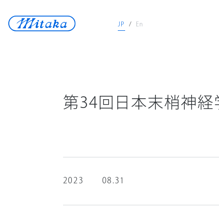
JP
/
En
JP
/
En
天体望遠鏡
医療機器
第34回日本末梢神
測定機器
宇宙開発
再生可能エネルギ
ロストワックス
2023
08.31
ニュース