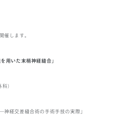
開催します。
鏡を用いた末梢神経縫合」
外科）
―神経交差縫合術の手術手技の実際」