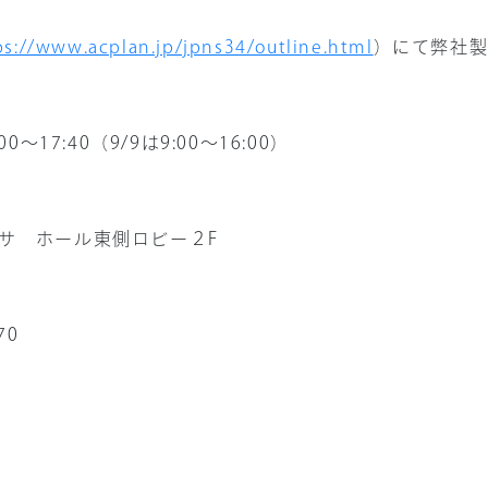
ps://www.acplan.jp/jpns34/outline.html
）にて弊社製
:00
～
17:40
（
9/9
は
9:00
～
16:00
）
サ ホール東側ロビー２
F
70