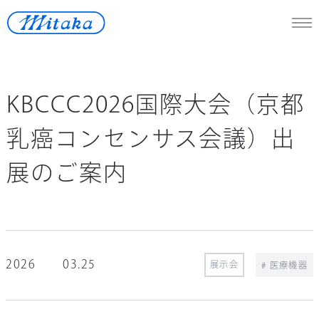
JP
/
En
KBCCC2026国際大会（京都
天体望遠鏡
乳癌コンセンサス会議）出
医療機器
展のご案内
測定機器
宇宙開発
再生可能エネルギー
ロストワックス
2026
03.25
展示会
# 医療機器
ニュース